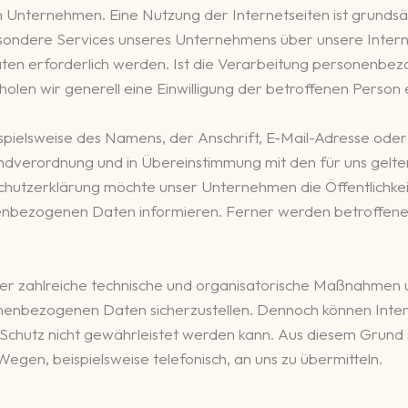
em Unternehmen. Eine Nutzung der Internetseiten ist grun
esondere Services unseres Unternehmens über unsere Inter
n erforderlich werden. Ist die Verarbeitung personenbezo
olen wir generell eine Einwilligung der betroffenen Person e
pielsweise des Namens, der Anschrift, E-Mail-Adresse ode
undverordnung und in Übereinstimmung mit den für uns gelt
chutzerklärung möchte unser Unternehmen die Öffentlichke
nbezogenen Daten informieren. Ferner werden betroffene 
her zahlreiche technische und organisatorische Maßnahmen 
onenbezogenen Daten sicherzustellen. Dennoch können Inte
 Schutz nicht gewährleistet werden kann. Aus diesem Grund s
en, beispielsweise telefonisch, an uns zu übermitteln.