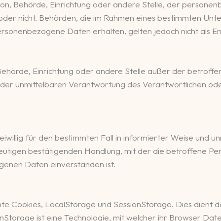
erson, Behörde, Einrichtung oder andere Stelle, der perso
lt oder nicht. Behörden, die im Rahmen eines bestimmten U
rsonenbezogene Daten erhalten, gelten jedoch nicht als E
on, Behörde, Einrichtung oder andere Stelle außer der betro
 der unmittelbaren Verantwortung des Verantwortlichen oder
freiwillig für den bestimmten Fall in informierter Weise un
eutigen bestätigenden Handlung, mit der die betroffene Pers
genen Daten einverstanden ist.
te Cookies, LocalStorage und SessionStorage. Dies dient da
onStorage ist eine Technologie, mit welcher ihr Browser D