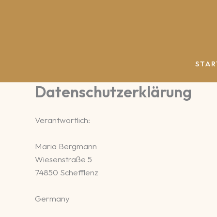
Zum
Inhalt
springen
STAR
Datenschutzerklärung
Verantwortlich:
Maria Bergmann
Wiesenstraße 5
74850 Schefflenz
Germany