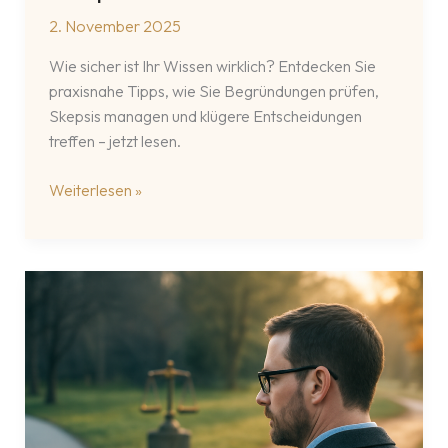
2. November 2025
Wie sicher ist Ihr Wissen wirklich? Entdecken Sie
praxisnahe Tipps, wie Sie Begründungen prüfen,
Skepsis managen und klügere Entscheidungen
treffen – jetzt lesen.
Begründung
Weiterlesen »
von
Wissen
durch
Critique
of
Pure
Reason