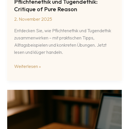
Pflichtenethik und Tugendethik:
Critique of Pure Reason
2. November 2025
Entdecken Sie, wie Pflichtenethik und Tugendethik
zusammenwirken – mit praktischen Tipps,
Alltagsbeispielen und konkreten Übungen. Jetzt
lesen und klüger handeln.
Pflichtenethik
Weiterlesen »
und
Tugendethik:
Critique
of
Pure
Reason