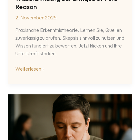
Reason
2. November 2025
Praxisnahe Erkenntnistheorie: Lernen Sie, Quellen
zuverlässig zu prüfen, Skepsis sinnvoll zu nutzen und
Wissen fundiert zu bewerten. Jetzt klicken und Ihre
Urteilskraft stärken.
Erkenntnistheorie
Weiterlesen »
und
Wissensfindung
bei
Critique
of
Pure
Reason