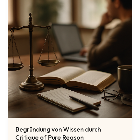
of
Pure
Reason
Blog
Begründung von Wissen durch
Critique of Pure Reason