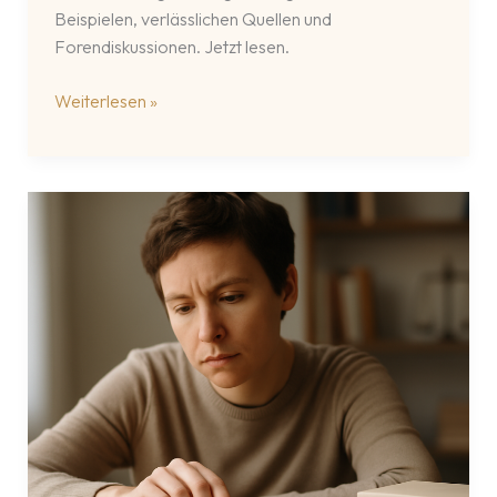
Beispielen, verlässlichen Quellen und
Forendiskussionen. Jetzt lesen.
Skeptizismus
Weiterlesen »
und
Erkenntnisgrenzen:
Critique
of
Pure
Reason