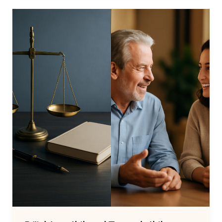
–
Critique
of
Pure
Reason