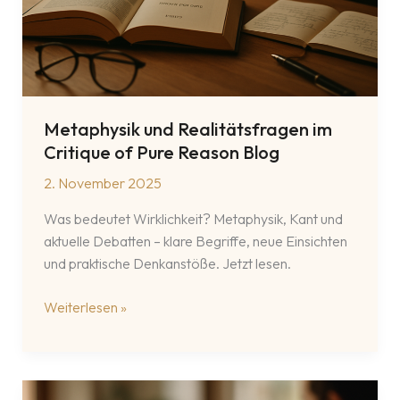
Metaphysik und Realitätsfragen im
Critique of Pure Reason Blog
2. November 2025
Was bedeutet Wirklichkeit? Metaphysik, Kant und
aktuelle Debatten – klare Begriffe, neue Einsichten
und praktische Denkanstöße. Jetzt lesen.
Metaphysik
Weiterlesen »
und
Realitätsfragen
im
Critique